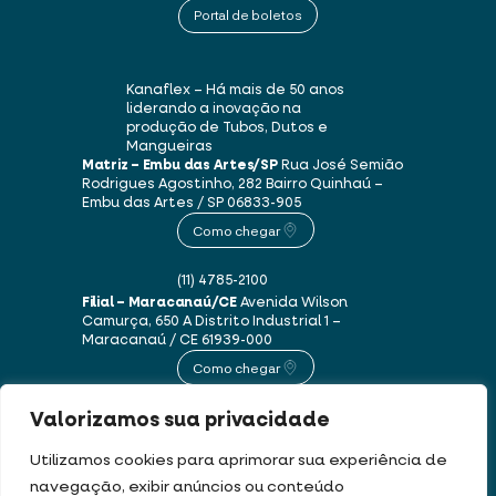
Portal de boletos
Kanaflex – Há mais de 50 anos
liderando a inovação na
produção de Tubos, Dutos e
Mangueiras
Matriz – Embu das Artes/SP
Rua José Semião
Rodrigues Agostinho, 282
Bairro Quinhaú –
Embu das Artes / SP
06833-905
Como chegar
(11) 4785-2100
Filial – Maracanaú/CE
Avenida Wilson
Camurça, 650 A
Distrito Industrial 1 –
Maracanaú / CE
61939-000
Como chegar
Valorizamos sua privacidade
(85) 3250-1235
Utilizamos cookies para aprimorar sua experiência de
navegação, exibir anúncios ou conteúdo