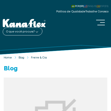
POR(BR)
ING(US)
ESP(ES)
Política de Qualidade
Trabalhe Conosco
O que você procura?
Home
Blog
Freire & Cia
Blog