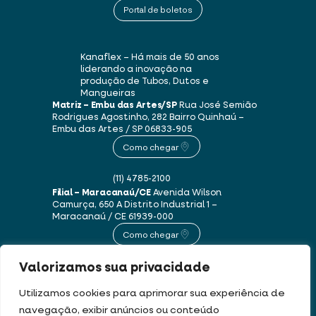
Portal de boletos
Kanaflex – Há mais de 50 anos
liderando a inovação na
produção de Tubos, Dutos e
Mangueiras
Matriz – Embu das Artes/SP
Rua José Semião
Rodrigues Agostinho, 282
Bairro Quinhaú –
Embu das Artes / SP
06833-905
Como chegar
(11) 4785-2100
Filial – Maracanaú/CE
Avenida Wilson
Camurça, 650 A
Distrito Industrial 1 –
Maracanaú / CE
61939-000
Como chegar
Valorizamos sua privacidade
(85) 3250-1235
Utilizamos cookies para aprimorar sua experiência de
navegação, exibir anúncios ou conteúdo