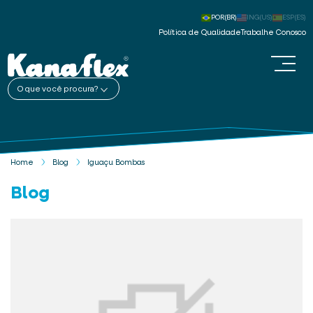
POR(BR)
ING(US)
ESP(ES)
Política de Qualidade
Trabalhe Conosco
O que você procura?
Home
Blog
Iguaçu Bombas
Blog