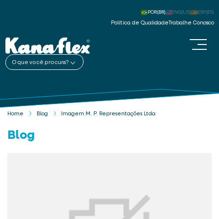
POR(BR)
ING(US)
ESP(ES)
Política de Qualidade
Trabalhe Conosco
O que você procura?
Home
Blog
Imagem M. P. Representações Ltda
Blog