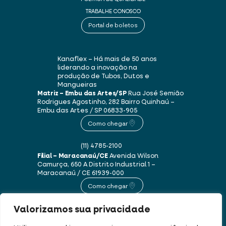
TRABALHE CONOSCO
Portal de boletos
Kanaflex – Há mais de 50 anos
liderando a inovação na
produção de Tubos, Dutos e
Mangueiras
Matriz – Embu das Artes/SP
Rua José Semião
Rodrigues Agostinho, 282
Bairro Quinhaú –
Embu das Artes / SP
06833-905
Como chegar
(11) 4785-2100
Filial – Maracanaú/CE
Avenida Wilson
Camurça, 650 A
Distrito Industrial 1 –
Maracanaú / CE
61939-000
Como chegar
Valorizamos sua privacidade
(85) 3250-1235