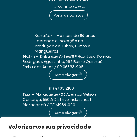
TRABALHE CONOSCO
Portal de boletos
Kanaflex – Há mais de 50 anos
liderando a inovação na
produção de Tubos, Dutos e
Mangueiras
Matriz – Embu das Artes/SP
Rua José Semião
Rodrigues Agostinho, 282
Bairro Quinhaú –
Embu das Artes / SP
06833-905
Como chegar
(11) 4785-2100
Filial – Maracanaú/CE
Avenida Wilson
Camurça, 650 A
Distrito Industrial 1 –
Maracanaú / CE
61939-000
Como chegar
Valorizamos sua privacidade
(85) 3250-1235