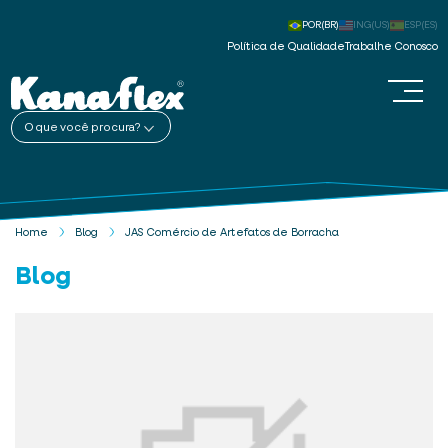
POR(BR)
ING(US)
ESP(ES)
Política de Qualidade
Trabalhe Conosco
O que você procura?
Home
Blog
JAS Comércio de Artefatos de Borracha
Blog