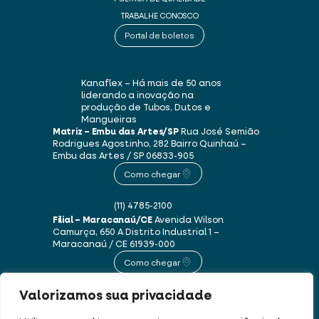
TRABALHE CONOSCO
Portal de boletos
Kanaflex – Há mais de 50 anos
liderando a inovação na
produção de Tubos, Dutos e
Mangueiras
Matriz – Embu das Artes/SP
Rua José Semião
Rodrigues Agostinho, 282
Bairro Quinhaú –
Embu das Artes / SP
06833-905
Como chegar
(11) 4785-2100
Filial – Maracanaú/CE
Avenida Wilson
Camurça, 650 A
Distrito Industrial 1 –
Maracanaú / CE
61939-000
Como chegar
Valorizamos sua privacidade
(85) 3250-1235