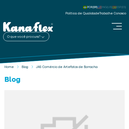
POR(BR)
ING(US)
ESP(ES)
Política de Qualidade
Trabalhe Conosco
O que você procura?
Home
Blog
JAS Comércio de Artefatos de Borracha
Blog