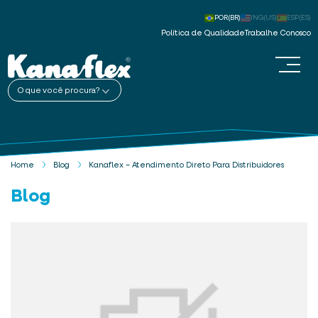
POR(BR)
ING(US)
ESP(ES)
Política de Qualidade
Trabalhe Conosco
O que você procura?
Home
Blog
Kanaflex – Atendimento Direto Para Distribuidores
Blog