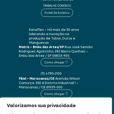
TRABALHE CONOSCO
Portal de boletos
Kanaflex – Há mais de 50 anos
liderando a inovação na
produção de Tubos, Dutos e
Mangueiras
Matriz – Embu das Artes/SP
Rua José Semião
Rodrigues Agostinho, 282
Bairro Quinhaú –
Embu das Artes / SP
06833-905
Como chegar
(11) 4785-2100
Filial – Maracanaú/CE
Avenida Wilson
Camurça, 650 A
Distrito Industrial 1 –
Maracanaú / CE
61939-000
Como chegar
Valorizamos sua privacidade
(85) 3250-1235