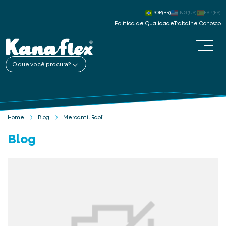
POR(BR)
ING(US)
ESP(ES)
Política de Qualidade
Trabalhe Conosco
O que você procura?
Home
Blog
Mercantil Raoli
Blog