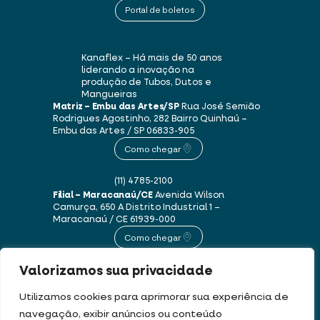
Portal de boletos
Kanaflex – Há mais de 50 anos
liderando a inovação na
produção de Tubos, Dutos e
Mangueiras
Matriz – Embu das Artes/SP
Rua José Semião
Rodrigues Agostinho, 282
Bairro Quinhaú –
Embu das Artes / SP
06833-905
Como chegar
(11) 4785-2100
Filial – Maracanaú/CE
Avenida Wilson
Camurça, 650 A
Distrito Industrial 1 –
Maracanaú / CE
61939-000
Como chegar
Valorizamos sua privacidade
(85) 3250-1235
Utilizamos cookies para aprimorar sua experiência de
navegação, exibir anúncios ou conteúdo