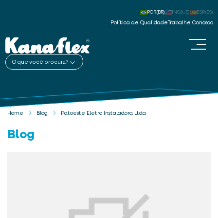
POR(BR)
ING(US)
ESP(ES)
Política de Qualidade
Trabalhe Conosco
O que você procura?
Home
Blog
Patoeste Eletro Instaladora Ltda
Blog