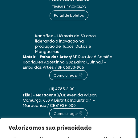
TRABALHE CONOSCO
Portal de boletos
Kanaflex – Há mais de 50 anos
liderando a inovação na
produção de Tubos, Dutos e
Mangueiras
Matriz – Embu das Artes/SP
Rua José Semião
Rodrigues Agostinho, 282
Bairro Quinhaú –
Embu das Artes / SP
06833-905
Como chegar
(11) 4785-2100
Filial – Maracanaú/CE
Avenida Wilson
Camurça, 650 A
Distrito Industrial 1 –
Maracanaú / CE
61939-000
Como chegar
Valorizamos sua privacidade
(85) 3250-1235