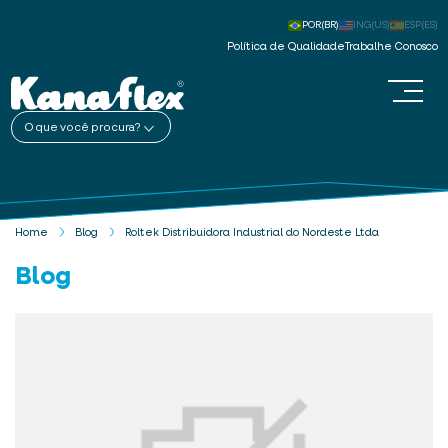
POR(BR)
ING(US)
ESP(ES)
Política de Qualidade
Trabalhe Conosco
O que você procura?
Home
Blog
Roltek Distribuidora Industrial do Nordeste Ltda
Blog