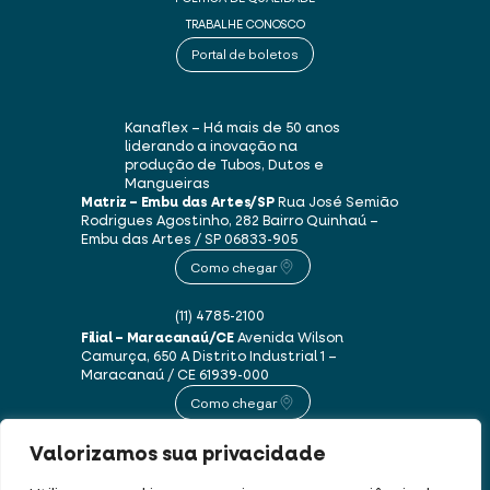
TRABALHE CONOSCO
Portal de boletos
Kanaflex – Há mais de 50 anos
liderando a inovação na
produção de Tubos, Dutos e
Mangueiras
Matriz – Embu das Artes/SP
Rua José Semião
Rodrigues Agostinho, 282
Bairro Quinhaú –
Embu das Artes / SP
06833-905
Como chegar
(11) 4785-2100
Filial – Maracanaú/CE
Avenida Wilson
Camurça, 650 A
Distrito Industrial 1 –
Maracanaú / CE
61939-000
Como chegar
Valorizamos sua privacidade
(85) 3250-1235