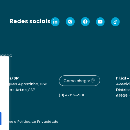
Redes sociais
ONOSCO
 Artes/SP
Filial
Como chegar
drigues Agostinho, 282
Avenid
mbu das Artes / SP
Distrit
(11) 4785-2100
61939
 de Uso e Política de Privacidade
.