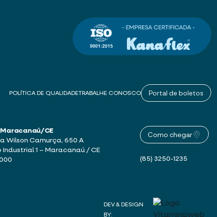
Portal de boletos
POLÍTICA DE QUALIDADE
TRABALHE CONOSCO
 – Maracanaú/CE
Como chegar
a Wilson Camurça, 650 A
o Industrial 1 – Maracanaú / CE
(85) 3250-1235
-000
DEV & DESIGN
BY: