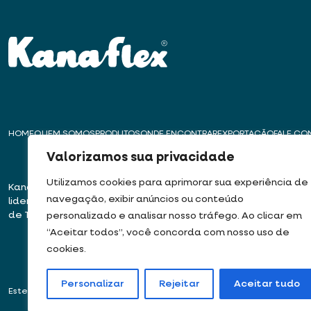
HOME
QUEM SOMOS
PRODUTOS
ONDE ENCONTRAR
EXPORTAÇÃO
FALE C
Valorizamos sua privacidade
Utilizamos cookies para aprimorar sua experiência de
Kanaflex – Há mais de 50 anos
Matriz – Embu das
navegação, exibir anúncios ou conteúdo
liderando a inovação na produção
Rua José Semião Ro
de Tubos, Dutos e Mangueiras
Bairro Quinhaú – E
personalizado e analisar nosso tráfego. Ao clicar em
06833-905
“Aceitar todos”, você concorda com nosso uso de
cookies.
Personalizar
Rejeitar
Aceitar tudo
Este site usa cookies e dados pessoais de acordo com os nossos
Termos