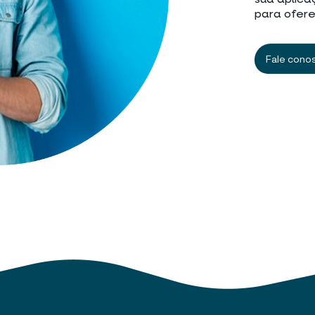
sua aplica
para ofere
Fale cono