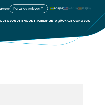
Portal de boletos
POR(BR)
ING(US)
ESP(ES)
onosco
DUTOS
ONDE ENCONTRAR
EXPORTAÇÃO
FALE CONOSCO