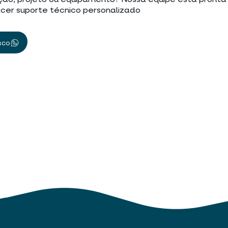
ção, projeto ou equipamento? Nossa equipe está pronta
cer suporte técnico personalizado
sco