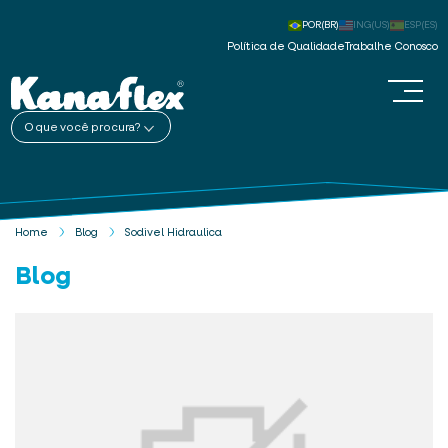
POR(BR)
ING(US)
ESP(ES)
Política de Qualidade
Trabalhe Conosco
O que você procura?
Home
Blog
Sodivel Hidraulica
Blog