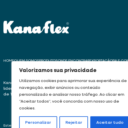
HOME
QUEM SOMOS
PRODUTOS
ONDE ENCONTRAR
EXPORTAÇÃO
FALE C
Valorizamos sua privacidade
Utilizamos cookies para aprimorar sua experiência de
Kanaflex – Há mais de 50 anos
Matriz – Embu das
navegação, exibir anúncios ou conteúdo
liderando a inovação na produção
Rua José Semião Ro
de Tubos, Dutos e Mangueiras
Bairro Quinhaú – E
personalizado e analisar nosso tráfego. Ao clicar em
06833-905
“Aceitar todos”, você concorda com nosso uso de
cookies.
Personalizar
Rejeitar
Aceitar tudo
Este site usa cookies e dados pessoais de acordo com os nossos
Termos