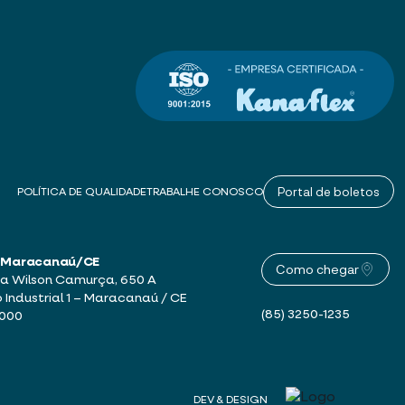
Portal de boletos
POLÍTICA DE QUALIDADE
TRABALHE CONOSCO
 – Maracanaú/CE
Como chegar
a Wilson Camurça, 650 A
o Industrial 1 – Maracanaú / CE
(85) 3250-1235
-000
DEV & DESIGN