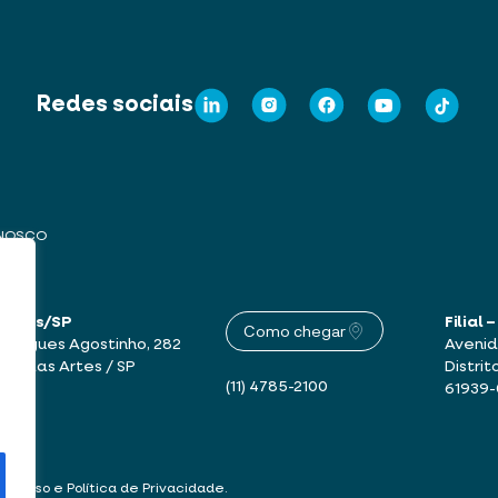
Redes sociais
ONOSCO
 Artes/SP
Filial
Como chegar
drigues Agostinho, 282
Avenid
mbu das Artes / SP
Distrit
(11) 4785-2100
61939
 de Uso e Política de Privacidade
.