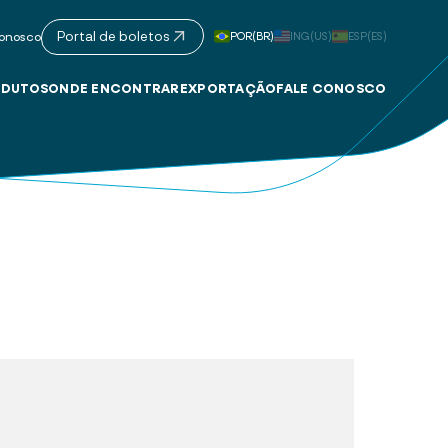
Portal de boletos
POR(BR)
ING(US)
ESP(ES)
onosco
DUTOS
ONDE ENCONTRAR
EXPORTAÇÃO
FALE CONOSCO