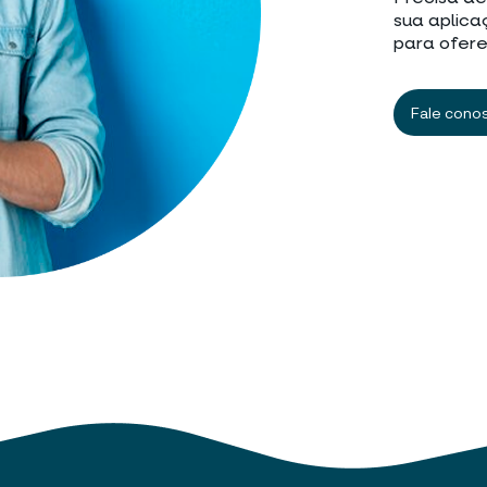
sua aplica
para ofere
Fale cono