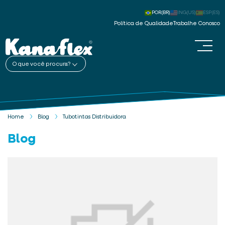
POR(BR)
ING(US)
ESP(ES)
Política de Qualidade
Trabalhe Conosco
O que você procura?
Home
Blog
Tubotintas Distribuidora
Blog