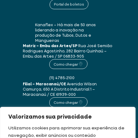
Portal de boletos
Kanaflex – Há mais de 50 anos
liderando a inovação na
produção de Tubos, Dutos e
Mangueiras
Matriz – Embu das Artes/SP
Rua José Semião
Rodrigues Agostinho, 282
Bairro Quinhaú –
Embu das Artes / SP
06833-905
Como chegar
(11) 4785-2100
Filial – Maracanaú/CE
Avenida Wilson
Camurça, 650 A
Distrito Industrial 1 –
Maracanaú / CE
61939-000
Como chegar
Valorizamos sua privacidade
(85) 3250-1235
Utilizamos cookies para aprimorar sua experiência de
navegação, exibir anúncios ou conteúdo