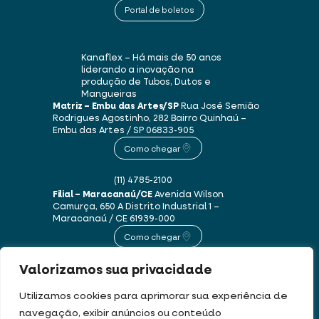
Portal de boletos
Kanaflex – Há mais de 50 anos
liderando a inovação na
produção de Tubos, Dutos e
Mangueiras
Matriz – Embu das Artes/SP
Rua José Semião
Rodrigues Agostinho, 282
Bairro Quinhaú –
Embu das Artes / SP
06833-905
Como chegar
(11) 4785-2100
Filial – Maracanaú/CE
Avenida Wilson
Camurça, 650 A
Distrito Industrial 1 –
Maracanaú / CE
61939-000
Como chegar
Valorizamos sua privacidade
(85) 3250-1235
Utilizamos cookies para aprimorar sua experiência de
navegação, exibir anúncios ou conteúdo