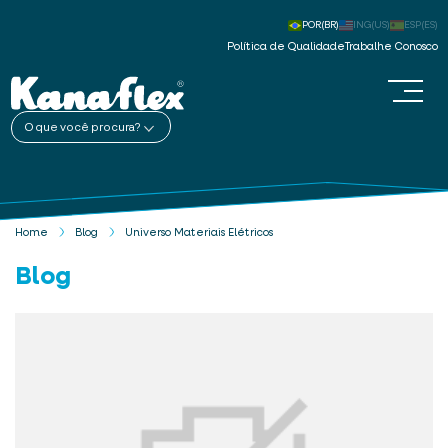
POR(BR)
ING(US)
ESP(ES)
Política de Qualidade
Trabalhe Conosco
O que você procura?
Home
Blog
Universo Materiais Elétricos
Blog