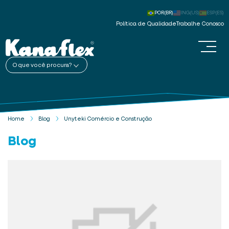
POR(BR)
ING(US)
ESP(ES)
Política de Qualidade
Trabalhe Conosco
O que você procura?
Home
Blog
Unyteki Comércio e Construção
Blog