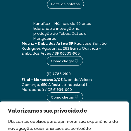
Portal de boletos
Kanaflex – Há mais de 50 anos
liderando a inovação na
produção de Tubos, Dutos e
Mangueiras
Matriz – Embu das Artes/SP
Rua José Semião
Rodrigues Agostinho, 282
Bairro Quinhaú –
Embu das Artes / SP
06833-905
Como chegar
(11) 4785-2100
Filial – Maracanaú/CE
Avenida Wilson
Camurça, 650 A
Distrito Industrial 1 –
Maracanaú / CE
61939-000
Como chegar
Valorizamos sua privacidade
(85) 3250-1235
Utilizamos cookies para aprimorar sua experiência de
navegação, exibir anúncios ou conteúdo