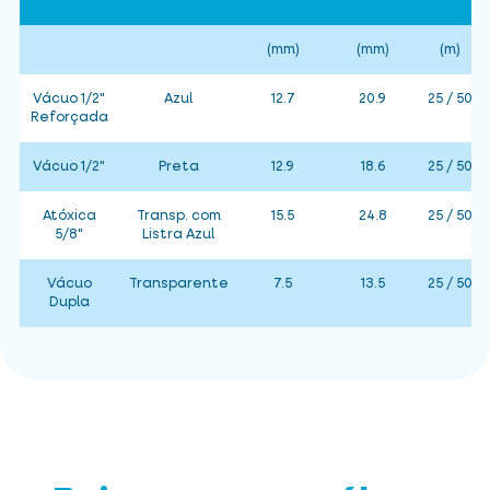
(mm)
(mm)
(m)
Vácuo 1/2"
Azul
12.7
20.9
25 / 50
Reforçada
Vácuo 1/2"
Preta
12.9
18.6
25 / 50
Atóxica
Transp. com
15.5
24.8
25 / 50
5/8"
Listra Azul
Vácuo
Transparente
7.5
13.5
25 / 50
Dupla