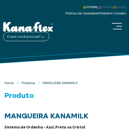
POR(BR)
ING(US)
ESP(ES)
Política de Qualidade
Trabalhe Conosco
O que você procura?
Home
Produtos
MANGUEIRA KANAMILK
Produto
MANGUEIRA KANAMILK
Sistema de Ordenha - Azul, Preta ou Cristal