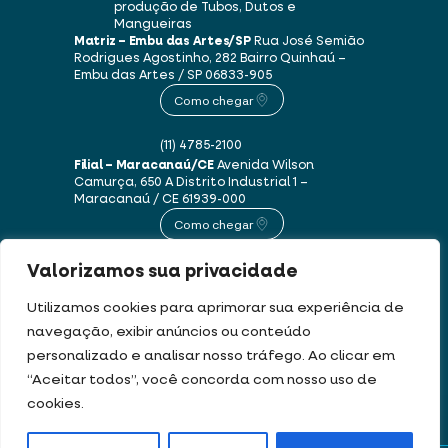
produção de Tubos, Dutos e
Mangueiras
Matriz – Embu das Artes/SP
Rua José Semião
Rodrigues Agostinho, 282
Bairro Quinhaú –
Embu das Artes / SP
06833-905
Como chegar
(11) 4785-2100
Filial – Maracanaú/CE
Avenida Wilson
Camurça, 650 A
Distrito Industrial 1 –
Maracanaú / CE
61939-000
Como chegar
Valorizamos sua privacidade
(85) 3250-1235
Utilizamos cookies para aprimorar sua experiência de
navegação, exibir anúncios ou conteúdo
Este site usa cookies e dados pessoais de acordo com os nossos
Termos de Uso e
personalizado e analisar nosso tráfego. Ao clicar em
Política de Privacidade
.
“Aceitar todos”, você concorda com nosso uso de
cookies.
DEV & DESIGN BY: