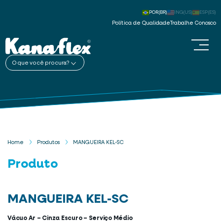
POR(BR)
ING(US)
ESP(ES)
Política de Qualidade
Trabalhe Conosco
O que você procura?
Home
Produtos
MANGUEIRA KEL-SC
Produto
MANGUEIRA KEL-SC
Vácuo Ar – Cinza Escuro – Serviço Médio