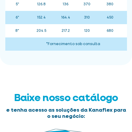
5"
126.8
136
370
380
15
6"
152.4
164.4
310
450
15
8"
204.5
217.2
120
680
15
*Fornecimento sob consulta
Baixe nosso catálogo
e tenha acesso as soluções da Kanaflex para
o seu negócio: