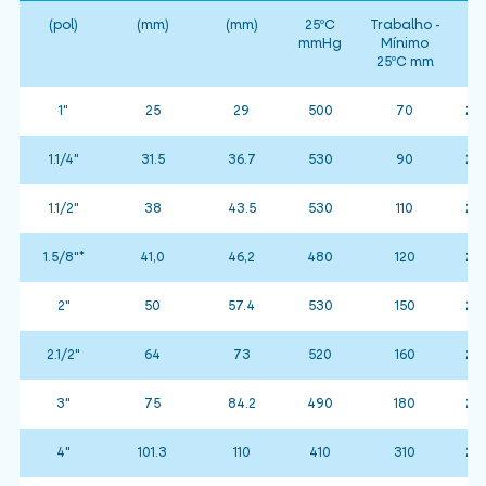
(pol)
(mm)
(mm)
25ºC
Trabalho -
(
mmHg
Mínimo
25ºC mm
1"
25
29
500
70
25 
1.1/4"
31.5
36.7
530
90
25 
1.1/2"
38
43.5
530
110
25 
1.5/8"*
41,0
46,2
480
120
25 
2"
50
57.4
530
150
25 
2.1/2"
64
73
520
160
25 
3"
75
84.2
490
180
25 
4"
101.3
110
410
310
25 