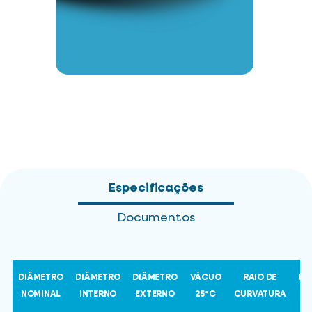
Especificações
Documentos
DIÂMETRO
DIÂMETRO
DIÂMETRO
VÁCUO
RAIO DE
LA
NOMINAL
INTERNO
EXTERNO
25ºC
CURVATURA