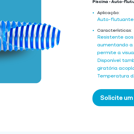
Piscina - Auto-flut
Aplicação:
Auto-flutuante 
Características:
Resistente aos 
aumentando a v
permite a visu
Disponível tam
giratória acopl
Temperatura de
Solicite u