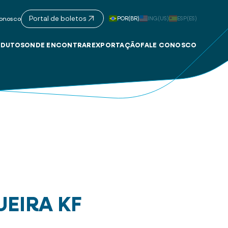
Portal de boletos
POR(BR)
ING(US)
ESP(ES)
onosco
DUTOS
ONDE ENCONTRAR
EXPORTAÇÃO
FALE CONOSCO
EIRA KF