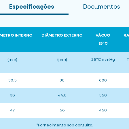
Especificações
Documentos
METRO INTERNO
DIÂMETRO EXTERNO
VÁCUO
RA
25ºC
(mm)
(mm)
25ºC mmHg
T
30.5
36
600
38
44.6
560
47
56
450
*Fornecimento sob consulta