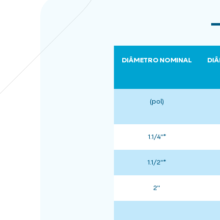
DIÂMETRO NOMINAL
DIÂ
(pol)
1.1/4"*
1.1/2"*
2"