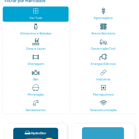
Filtrar por mercados:
Ver Tudo
Agronegócio
Alimentos e Bebidas
Aterro Sanitário
Casa e Lazer
Construção Civil
Drenagem
Energia Elétrica
Gás
Indústria
Mineração
Petroquímico
Saneamento
Telecomunicação