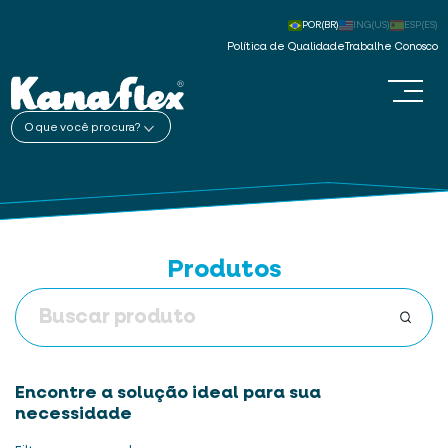
POR(BR)
ING(US)
ESP(ES)
Política de Qualidade
Trabalhe Conosco
O que você procura?
Produtos
Encontre a solução ideal para sua
necessidade