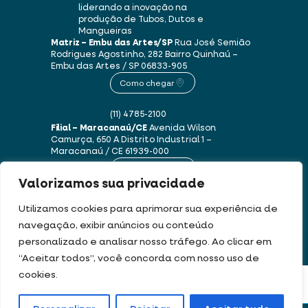
liderando a inovação na
produção de Tubos, Dutos e
Mangueiras
Matriz – Embu das Artes/SP
Rua José Semião
Rodrigues Agostinho, 282
Bairro Quinhaú –
Embu das Artes / SP
06833-905
Como chegar
(11) 4785-2100
Filial – Maracanaú/CE
Avenida Wilson
Camurça, 650 A
Distrito Industrial 1 –
Maracanaú / CE
61939-000
Como chegar
Valorizamos sua privacidade
(85) 3250-1235
Utilizamos cookies para aprimorar sua experiência de
navegação, exibir anúncios ou conteúdo
personalizado e analisar nosso tráfego. Ao clicar em
Este site usa cookies e dados pessoais de acordo com os nossos
Termos de Uso e
“Aceitar todos”, você concorda com nosso uso de
Política de Privacidade
.
cookies.
FILTRAR PRODUTOS
DEV & DESIGN BY: