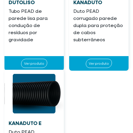
DUTOLISO
KANADUTO
Tubo PEAD de
Duto PEAD
parede lisa para
corrugado parede
condução de
dupla para proteção
resíduos por
de cabos
gravidade
subterrâneos
Ver produto
Ver produto
KANADUTO E
Duto PEAD