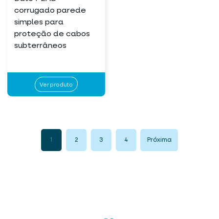
corrugado parede
simples para
proteção de cabos
subterrâneos
Ver produto
1
2
3
4
Próxima