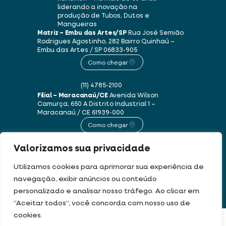
liderando a inovação na
produção de Tubos, Dutos e
Mangueiras
Matriz – Embu das Artes/SP
Rua José Semião
Rodrigues Agostinho, 282
Bairro Quinhaú –
Embu das Artes / SP
06833-905
Como chegar
(11) 4785-2100
Filial – Maracanaú/CE
Avenida Wilson
Camurça, 650 A
Distrito Industrial 1 –
Maracanaú / CE
61939-000
Como chegar
Valorizamos sua privacidade
(85) 3250-1235
Utilizamos cookies para aprimorar sua experiência de
navegação, exibir anúncios ou conteúdo
Este site usa cookies e dados pessoais de acordo com os nossos
Termos de Uso e
personalizado e analisar nosso tráfego. Ao clicar em
Política de Privacidade
.
“Aceitar todos”, você concorda com nosso uso de
cookies.
DEV & DESIGN BY:
FILTRAR PRODUTOS