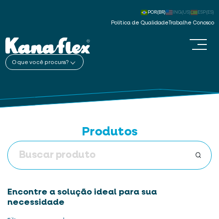
POR(BR)
ING(US)
ESP(ES)
Política de Qualidade
Trabalhe Conosco
O que você procura?
Produtos
Encontre a solução ideal para sua
necessidade