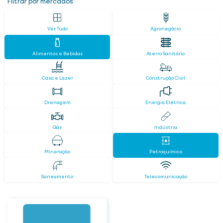
Filtrar por mercados:
Ver Tudo
Agronegócio
Alimentos e Bebidas
Aterro Sanitário
Casa e Lazer
Construção Civil
Drenagem
Energia Elétrica
Gás
Indústria
Mineração
Petroquímico
Saneamento
Telecomunicação