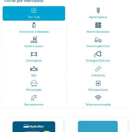
Filtrar por mercados:
Ver Tudo
Agronegócio
Alimentos e Bebidas
Aterro Sanitário
Casa e Lazer
Construção Civil
Drenagem
Energia Elétrica
Gás
Indústria
Mineração
Petroquímico
Saneamento
Telecomunicação