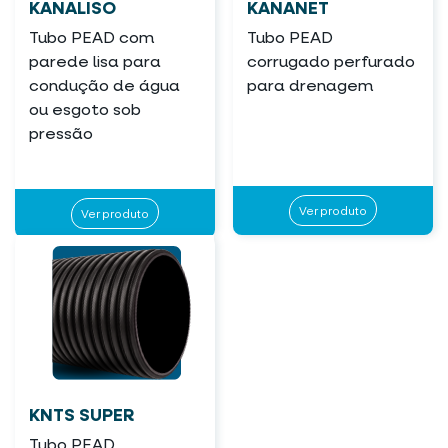
KANALISO
KANANET
Tubo PEAD com
Tubo PEAD
parede lisa para
corrugado perfurado
condução de água
para drenagem
ou esgoto sob
pressão
Ver produto
Ver produto
KNTS SUPER
Tubo PEAD