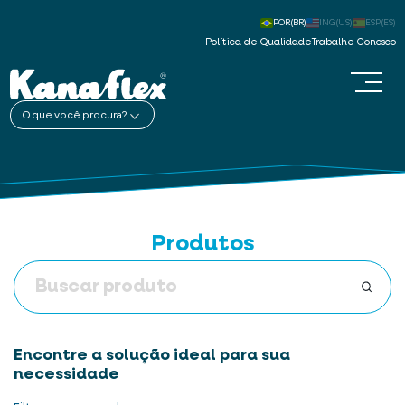
POR(BR)
ING(US)
ESP(ES)
Política de Qualidade
Trabalhe Conosco
O que você procura?
Produtos
Encontre a solução ideal para sua
necessidade