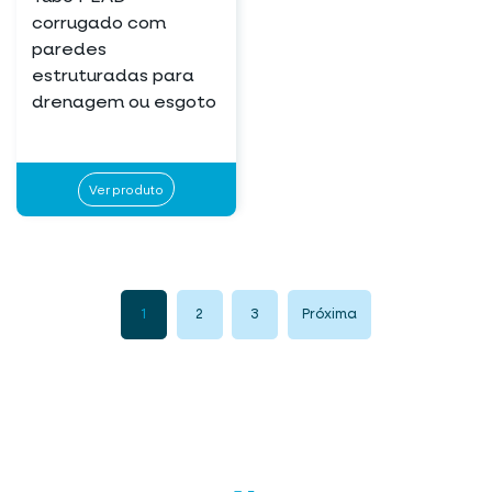
corrugado com
paredes
estruturadas para
drenagem ou esgoto
Ver produto
1
2
3
Próxima