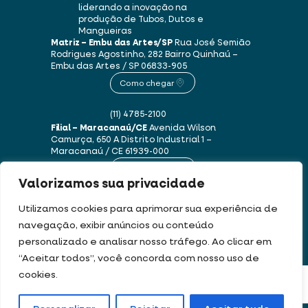
liderando a inovação na
produção de Tubos, Dutos e
Mangueiras
Matriz – Embu das Artes/SP
Rua José Semião
Rodrigues Agostinho, 282
Bairro Quinhaú –
Embu das Artes / SP
06833-905
Como chegar
(11) 4785-2100
Filial – Maracanaú/CE
Avenida Wilson
Camurça, 650 A
Distrito Industrial 1 –
Maracanaú / CE
61939-000
Como chegar
Valorizamos sua privacidade
(85) 3250-1235
Utilizamos cookies para aprimorar sua experiência de
navegação, exibir anúncios ou conteúdo
personalizado e analisar nosso tráfego. Ao clicar em
Este site usa cookies e dados pessoais de acordo com os nossos
Termos de Uso e
“Aceitar todos”, você concorda com nosso uso de
Política de Privacidade
.
cookies.
FILTRAR PRODUTOS
DEV & DESIGN BY: