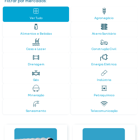
Filtrar por mercados:
Ver Tudo
Agronegócio
Alimentos e Bebidas
Aterro Sanitário
Casa e Lazer
Construção Civil
Drenagem
Energia Elétrica
Gás
Indústria
Mineração
Petroquímico
Saneamento
Telecomunicação