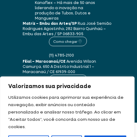
Kanaflex – Há mais de 50 anos
liderando a inovação na
produção de Tubos, Dutos e
Mangueiras
Matriz – Embu das Artes/SP
Rua José Semião
Rodrigues Agostinho, 282
Bairro Quinhaú –
Embu das Artes / SP
06833-905
Como chegar
(11) 4785-2100
Filial – Maracanaú/CE
Avenida Wilson
Camurça, 650 A
Distrito Industrial 1 –
Maracanaú / CE
61939-000
Como chegar
Valorizamos sua privacidade
(85) 3250-1235
Utilizamos cookies para aprimorar sua experiência de
navegação, exibir anúncios ou conteúdo
personalizado e analisar nosso tráfego. Ao clicar em
Este site usa cookies e dados pessoais de acordo com os nossos
Termos de Uso e
“Aceitar todos”, você concorda com nosso uso de
Política de Privacidade
.
cookies.
FILTRAR PRODUTOS
DEV & DESIGN BY: