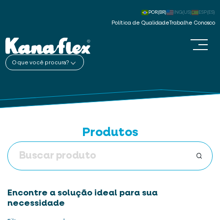
POR(BR)
ING(US)
ESP(ES)
Política de Qualidade
Trabalhe Conosco
O que você procura?
Produtos
Encontre a solução ideal para sua
necessidade