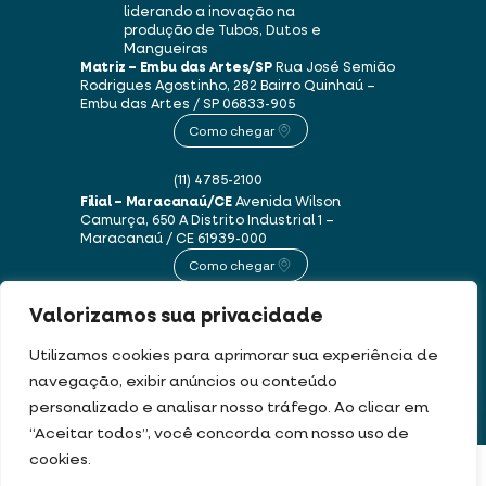
liderando a inovação na
produção de Tubos, Dutos e
Mangueiras
Matriz – Embu das Artes/SP
Rua José Semião
Rodrigues Agostinho, 282
Bairro Quinhaú –
Embu das Artes / SP
06833-905
Como chegar
(11) 4785-2100
Filial – Maracanaú/CE
Avenida Wilson
Camurça, 650 A
Distrito Industrial 1 –
Maracanaú / CE
61939-000
Como chegar
Valorizamos sua privacidade
(85) 3250-1235
Utilizamos cookies para aprimorar sua experiência de
navegação, exibir anúncios ou conteúdo
Este site usa cookies e dados pessoais de acordo com os nossos
Termos de Uso e
personalizado e analisar nosso tráfego. Ao clicar em
Política de Privacidade
.
“Aceitar todos”, você concorda com nosso uso de
cookies.
DEV & DESIGN BY:
FILTRAR PRODUTOS