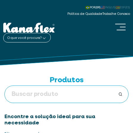
POR(BR)
ING(US)
ESP(ES)
Política de Qualidade
Trabalhe Conosco
O que você procura?
Produtos
Encontre a solução ideal para sua
necessidade