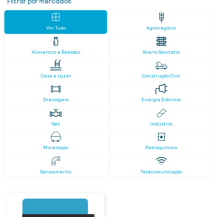
Filtrar por mercados:
Ver Tudo
Agronegócio
Alimentos e Bebidas
Aterro Sanitário
Casa e Lazer
Construção Civil
Drenagem
Energia Elétrica
Gás
Indústria
Mineração
Petroquímico
Saneamento
Telecomunicação