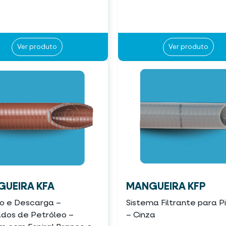
Ver produto
Ver produto
UEIRA KFA
MANGUEIRA KFP
o e Descarga –
Sistema Filtrante para P
ados de Petróleo –
– Cinza