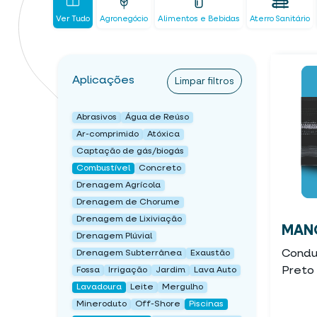
Ver Tudo
Agronegócio
Alimentos e Bebidas
Aterro Sanitário
Aplicações
Limpar filtros
Abrasivos
Água de Reúso
Ar-comprimido
Atóxica
Captação de gás/biogás
Combustível
Concreto
Drenagem Agrícola
Drenagem de Chorume
Drenagem de Lixiviação
MANG
Drenagem Plúvial
Condut
Drenagem Subterrânea
Exaustão
Preto
Fossa
Irrigação
Jardim
Lava Auto
Lavadoura
Leite
Mergulho
Mineroduto
Off-Shore
Piscinas