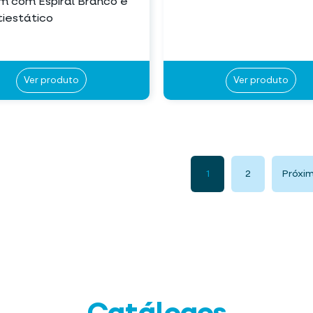
m com Espiral Branco e
tiestático
Ver produto
Ver produto
1
2
Próxi