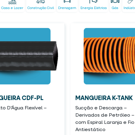
Casa e Lazer
Construção Civil
Drenagem
Energia Elétrica
Gás
Indúst
UEIRA CDF-PL
MANGUEIRA K-TANK
o D’Água Flexível –
Sucção e Descarga –
Derivados de Petróleo –
com Espiral Laranja e Fio
Antiestático