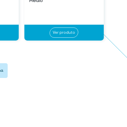
Médio
Ver produto
ma