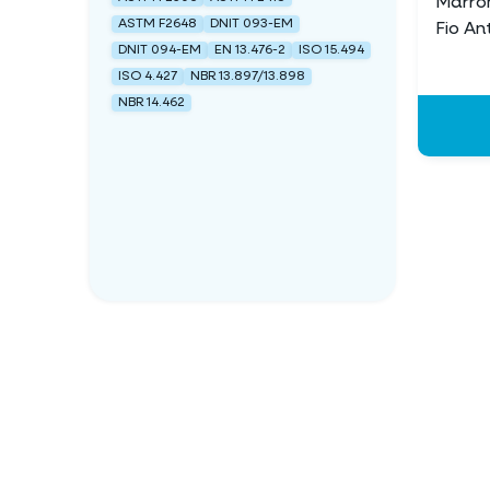
Marro
ASTM F2648
DNIT 093-EM
Fio An
DNIT 094-EM
EN 13.476-2
ISO 15.494
ISO 4.427
NBR 13.897/13.898
NBR 14.462