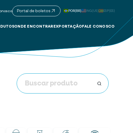
Portal de boletos
POR(BR)
ING(US)
ESP(ES)
onosco
DUTOS
ONDE ENCONTRAR
EXPORTAÇÃO
FALE CONOSCO