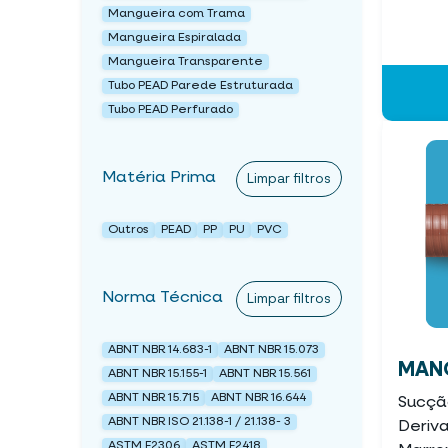
Mangueira com Trama
Mangueira Espiralada
Mangueira Transparente
Tubo PEAD Parede Estruturada
Tubo PEAD Perfurado
Matéria Prima
Limpar filtros
Outros
PEAD
PP
PU
PVC
Norma Técnica
Limpar filtros
ABNT NBR 14.683-1
ABNT NBR 15.073
MANG
ABNT NBR 15.155-1
ABNT NBR 15.561
ABNT NBR 15.715
ABNT NBR 16.644
Sucçã
ABNT NBR ISO 21.138-1 / 21.138- 3
Deriv
ASTM F2306
ASTM F2418