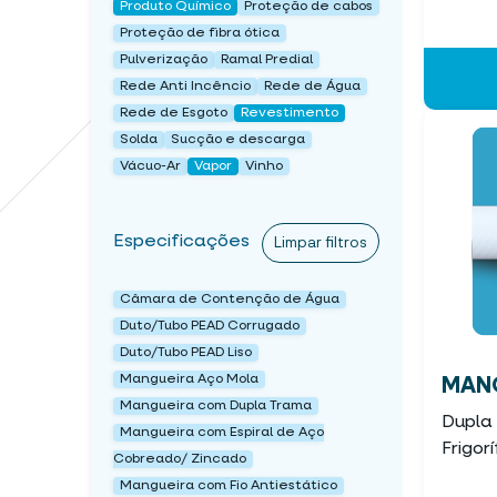
Produto Químico
Proteção de cabos
Proteção de fibra ótica
Pulverização
Ramal Predial
Rede Anti Incêncio
Rede de Água
Rede de Esgoto
Revestimento
Solda
Sucção e descarga
Vácuo-Ar
Vapor
Vinho
Especificações
Limpar filtros
Câmara de Contenção de Água
Duto/Tubo PEAD Corrugado
Duto/Tubo PEAD Liso
Mangueira Aço Mola
MANG
Mangueira com Dupla Trama
Dupla
Mangueira com Espiral de Aço
Frigor
Cobreado/ Zincado
Mangueira com Fio Antiestático