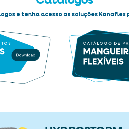
Catálogos
logos e tenha acesso as soluções Kanaflex p
UTOS
CATÁLOGO DE P
S
MANGUEI
Download
FLEXÍVEIS