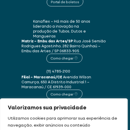
Portal de boletos
Kanaflex – Há mais de 50 anos
liderando a inovação na
produção de Tubos, Dutos e
Mangueiras
Matriz – Embu das Artes/SP
Rua José Semião
Rodrigues Agostinho, 282
Bairro Quinhaú –
Embu das Artes / SP
06833-905
Como chegar
(11) 4785-2100
Filial – Maracanaú/CE
Avenida Wilson
Camurça, 650 A
Distrito Industrial 1 –
Maracanaú / CE
61939-000
Como chegar
Valorizamos sua privacidade
(85) 3250-1235
Utilizamos cookies para aprimorar sua experiência de
navegação, exibir anúncios ou conteúdo