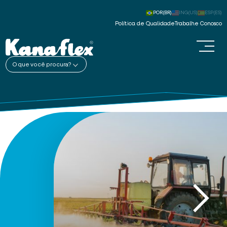
POR(BR)
ING(US)
ESP(ES)
Política de Qualidade
Trabalhe Conosco
O que você procura?