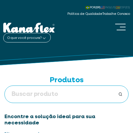
POR(BR)
ING(US)
ESP(ES)
Política de Qualidade
Trabalhe Conosco
O que você procura?
Produtos
Encontre a solução ideal para sua
necessidade