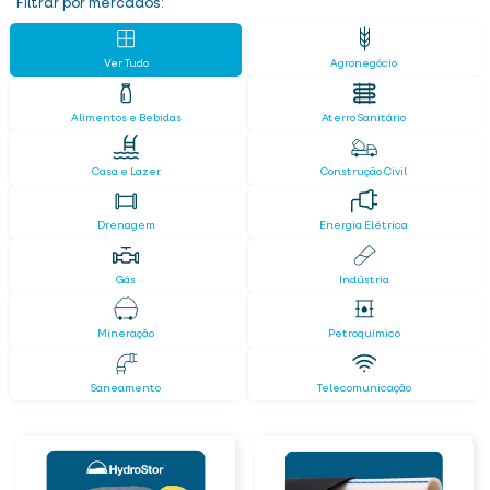
Filtrar por mercados:
Ver Tudo
Agronegócio
Alimentos e Bebidas
Aterro Sanitário
Casa e Lazer
Construção Civil
Drenagem
Energia Elétrica
Gás
Indústria
Mineração
Petroquímico
Saneamento
Telecomunicação