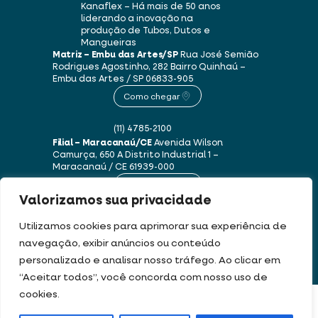
Kanaflex – Há mais de 50 anos
liderando a inovação na
produção de Tubos, Dutos e
Mangueiras
Matriz – Embu das Artes/SP
Rua José Semião
Rodrigues Agostinho, 282
Bairro Quinhaú –
Embu das Artes / SP
06833-905
Como chegar
(11) 4785-2100
Filial – Maracanaú/CE
Avenida Wilson
Camurça, 650 A
Distrito Industrial 1 –
Maracanaú / CE
61939-000
Como chegar
Valorizamos sua privacidade
(85) 3250-1235
Utilizamos cookies para aprimorar sua experiência de
navegação, exibir anúncios ou conteúdo
personalizado e analisar nosso tráfego. Ao clicar em
Este site usa cookies e dados pessoais de acordo com os nossos
Termos de Uso e
“Aceitar todos”, você concorda com nosso uso de
Política de Privacidade
.
cookies.
FILTRAR PRODUTOS
DEV & DESIGN BY: