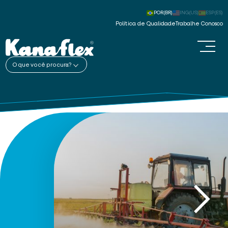
POR(BR)
ING(US)
ESP(ES)
Política de Qualidade
Trabalhe Conosco
O que você procura?