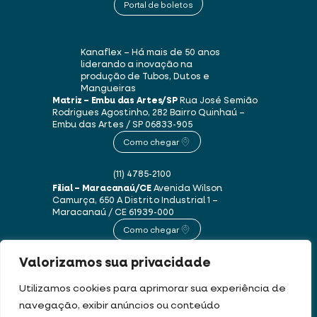
Portal de boletos
Kanaflex – Há mais de 50 anos
liderando a inovação na
produção de Tubos, Dutos e
Mangueiras
Matriz – Embu das Artes/SP
Rua José Semião
Rodrigues Agostinho, 282
Bairro Quinhaú –
Embu das Artes / SP
06833-905
Como chegar
(11) 4785-2100
Filial – Maracanaú/CE
Avenida Wilson
Camurça, 650 A
Distrito Industrial 1 –
Maracanaú / CE
61939-000
Como chegar
Valorizamos sua privacidade
(85) 3250-1235
Utilizamos cookies para aprimorar sua experiência de
navegação, exibir anúncios ou conteúdo