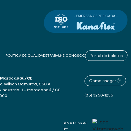
Portal de boletos
POLÍTICA DE QUALIDADE
TRABALHE CONOSCO
 – Maracanaú/CE
Como chegar
a Wilson Camurça, 650 A
o Industrial 1 – Maracanaú / CE
(85) 3250-1235
-000
DEV & DESIGN
BY: