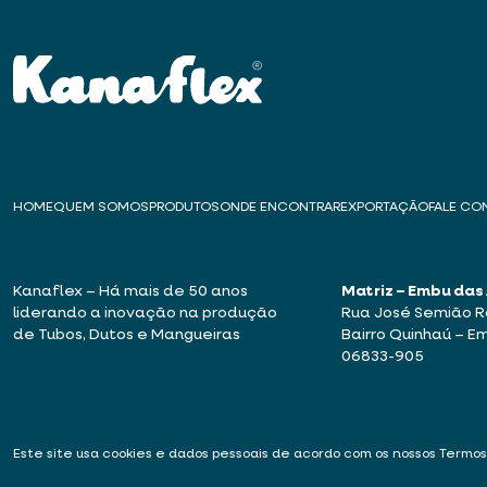
HOME
QUEM SOMOS
PRODUTOS
ONDE ENCONTRAR
EXPORTAÇÃO
FALE C
Kanaflex – Há mais de 50 anos
Matriz – Embu das
liderando a inovação na produção
Rua José Semião Ro
de Tubos, Dutos e Mangueiras
Bairro Quinhaú – E
06833-905
Este site usa cookies e dados pessoais de acordo com os nossos
Termos