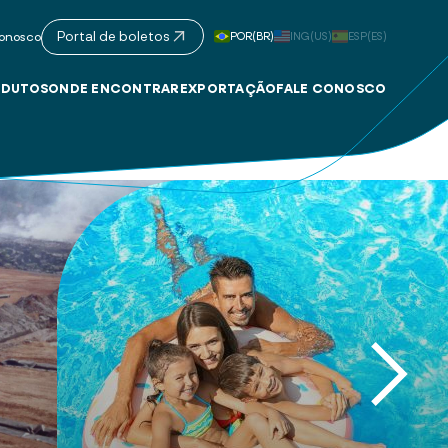
Portal de boletos
POR(BR)
ING(US)
ESP(ES)
onosco
DUTOS
ONDE ENCONTRAR
EXPORTAÇÃO
FALE CONOSCO