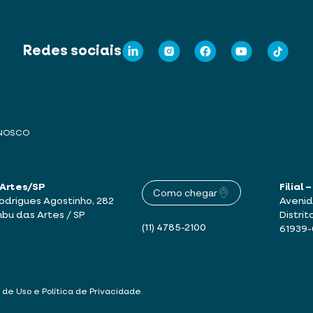
Redes sociais
ONOSCO
 Artes/SP
Filial
Como chegar
drigues Agostinho, 282
Avenid
mbu das Artes / SP
Distrit
(11) 4785-2100
61939
 de Uso e Política de Privacidade
.