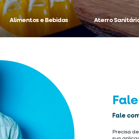
Alimentos e Bebidas
Aterro Sanitári
Fal
Fale com
Precisa de
sua aplica