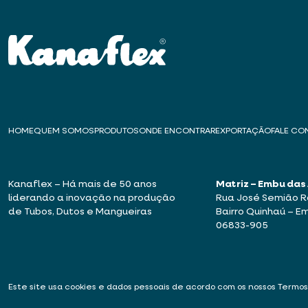
HOME
QUEM SOMOS
PRODUTOS
ONDE ENCONTRAR
EXPORTAÇÃO
FALE C
Kanaflex – Há mais de 50 anos
Matriz – Embu das
liderando a inovação na produção
Rua José Semião Ro
de Tubos, Dutos e Mangueiras
Bairro Quinhaú – E
06833-905
Este site usa cookies e dados pessoais de acordo com os nossos
Termos