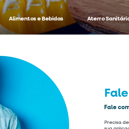
Alimentos e Bebidas
Aterro Sanitári
Fal
Fale com
Precisa de
sua aplica