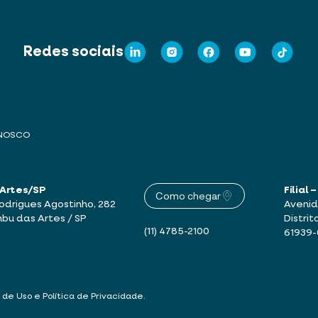
Redes sociais
ONOSCO
 Artes/SP
Filial
Como chegar
drigues Agostinho, 282
Avenid
mbu das Artes / SP
Distrit
(11) 4785-2100
61939
 de Uso e Política de Privacidade
.