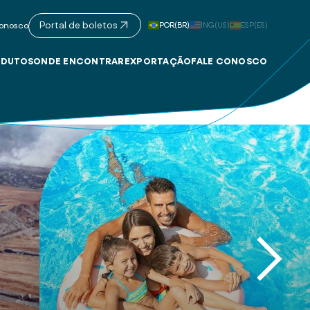
Portal de boletos
POR(BR)
ING(US)
ESP(ES)
onosco
DUTOS
ONDE ENCONTRAR
EXPORTAÇÃO
FALE CONOSCO