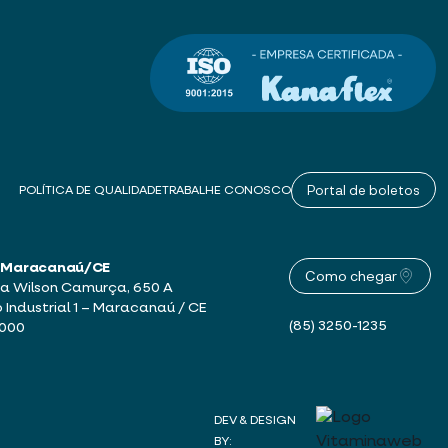
Portal de boletos
POLÍTICA DE QUALIDADE
TRABALHE CONOSCO
 – Maracanaú/CE
Como chegar
a Wilson Camurça, 650 A
o Industrial 1 – Maracanaú / CE
(85) 3250-1235
-000
DEV & DESIGN
BY: