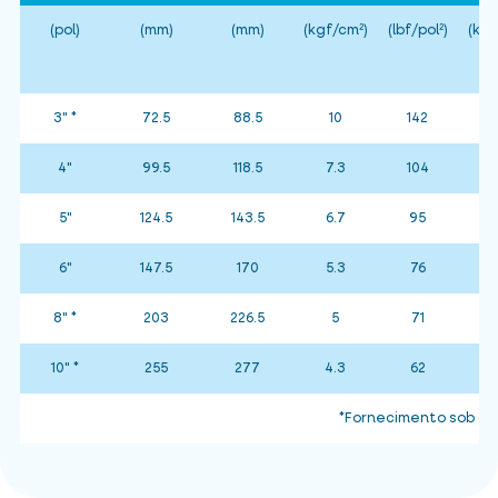
(pol)
(mm)
(mm)
(kgf/cm²)
(lbf/pol²)
(kgf
3" *
72.5
88.5
10
142
4"
99.5
118.5
7.3
104
5"
124.5
143.5
6.7
95
6"
147.5
170
5.3
76
8" *
203
226.5
5
71
10" *
255
277
4.3
62
*Fornecimento sob co