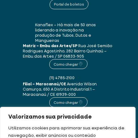
Portal de boletos
Kanaflex – Há mais de 50 anos
liderando a inovação na
produção de Tubos, Dutos e
Mangueiras
Matriz – Embu das Artes/SP
Rua José Semião
Rodrigues Agostinho, 282
Bairro Quinhaú –
Embu das Artes / SP
06833-905
Como chegar
(11) 4785-2100
Filial – Maracanaú/CE
Avenida Wilson
Camurça, 650 A
Distrito Industrial 1 –
Maracanaú / CE
61939-000
Como chegar
Valorizamos sua privacidade
(85) 3250-1235
Utilizamos cookies para aprimorar sua experiência de
navegação, exibir anúncios ou conteúdo