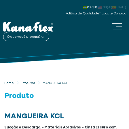
POR(BR)
ING(US)
ESP(ES)
Política de Qualidade
Trabalhe Conosco
O que você procura?
Home
Produtos
MANGUEIRA KCL
Produto
MANGUEIRA KCL
Sucção e Descarga – Materiais Abrasivos – Cinza Escuro com