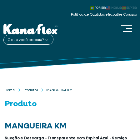
POR(BR)
ING(US)
ESP(ES)
Política de Qualidade
Trabalhe Conosco
O que você procura?
Home
Produtos
MANGUEIRA KM
Produto
MANGUEIRA KM
Sucção e Descarga - Transparente com Espiral Azul - Serviço