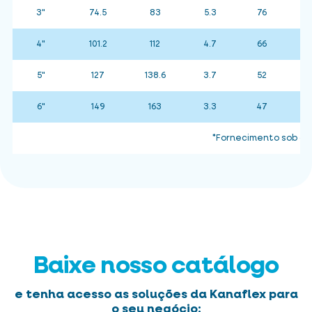
3"
74.5
83
5.3
76
4"
101.2
112
4.7
66
5"
127
138.6
3.7
52
6"
149
163
3.3
47
*Fornecimento sob co
Baixe nosso catálogo
e tenha acesso as soluções da Kanaflex para
o seu negócio: