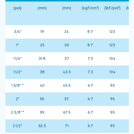
(pol)
(mm)
(mm)
(kgf/cm²)
(lbf/pol²)
(kgf
3/4"
19
24
8.7
123
1"
25
30
8.7
123
1.1/4"
31.8
37
7.3
104
1.1/2"
38
43.5
7.3
104
1.5/8" *
40
45.5
6.7
95
2"
50
57
6.7
95
2.3/8" *
59
67.5
6.7
95
2.1/2"
62.5
71
6.7
95