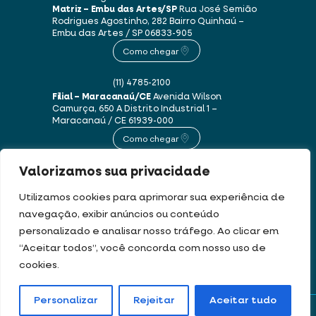
Matriz – Embu das Artes/SP
Rua José Semião
Rodrigues Agostinho, 282
Bairro Quinhaú –
Embu das Artes / SP
06833-905
Como chegar
(11) 4785-2100
Filial – Maracanaú/CE
Avenida Wilson
Camurça, 650 A
Distrito Industrial 1 –
Maracanaú / CE
61939-000
Como chegar
Valorizamos sua privacidade
(85) 3250-1235
Utilizamos cookies para aprimorar sua experiência de
navegação, exibir anúncios ou conteúdo
Este site usa cookies e dados pessoais de acordo com os nossos
Termos de Uso e
personalizado e analisar nosso tráfego. Ao clicar em
Política de Privacidade
.
“Aceitar todos”, você concorda com nosso uso de
cookies.
DEV & DESIGN BY:
Personalizar
Rejeitar
Aceitar tudo
Portal de boletos