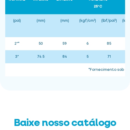
25ºC
(pol)
(mm)
(mm)
(kgf/cm²)
(lbf/pol²)
(kgf
2"*
50
59
6
85
3"
74.5
84
5
71
*Fornecimento sob co
Baixe nosso catálogo