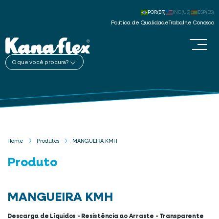
POR(BR)
ING(US)
ESP(ES)
Política de Qualidade
Trabalhe Conosco
O que você procura?
Home
Produtos
MANGUEIRA KMH
Produto
MANGUEIRA KMH
Descarga de Líquidos - Resistência ao Arraste - Transparente