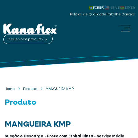
POR(BR)
ING(US)
ESP(ES)
Política de Qualidade
Trabalhe Conosco
O que você procura?
Home
Produtos
MANGUEIRA KMP
Produto
MANGUEIRA KMP
Sucção e Descarga - Preto com Espiral Cinza - Serviço Médio