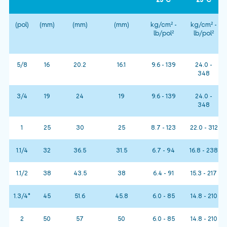
25ºC
25ºC
(pol)
(mm)
(mm)
(mm)
kg/cm² -
kg/cm² -
lb/pol²
lb/pol²
5/8
16
20.2
16.1
9.6 - 139
24.0 -
348
3/4
19
24
19
9.6 - 139
24.0 -
348
1
25
30
25
8.7 - 123
22.0 - 312
1.1/4
32
36.5
31.5
6.7 - 94
16.8 - 238
1.1/2
38
43.5
38
6.4 - 91
15.3 - 217
1.3/4*
45
51.6
45.8
6.0 - 85
14.8 - 210
2
50
57
50
6.0 - 85
14.8 - 210