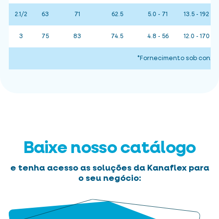
2.1/2
63
71
62.5
5.0 - 71
13.5 - 192
3
75
83
74.5
4.8 - 56
12.0 - 170
*Fornecimento sob consu
Baixe nosso catálogo
e tenha acesso as soluções da Kanaflex para
o seu negócio: