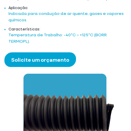
Aplicação:
Indicada para condução de ar quente, gases e vapores
químicos.
Características:
Temperatura de Trabalho: -40ºC ~ +125ºC (BORR
TERMOPL).
Solicite um orçamento