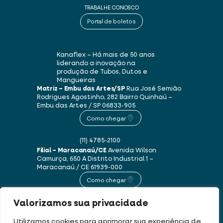
TRABALHE CONOSCO
Portal de boletos
Kanaflex – Há mais de 50 anos
liderando a inovação na
produção de Tubos, Dutos e
Mangueiras
Matriz – Embu das Artes/SP
Rua José Semião
Rodrigues Agostinho, 282
Bairro Quinhaú –
Embu das Artes / SP
06833-905
Como chegar
(11) 4785-2100
Filial – Maracanaú/CE
Avenida Wilson
Camurça, 650 A
Distrito Industrial 1 –
Maracanaú / CE
61939-000
Como chegar
Valorizamos sua privacidade
(85) 3250-1235
Utilizamos cookies para aprimorar sua experiência de