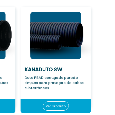
KANADUTO SW
de
Duto PEAD corrugado parede
cabos
simples para proteção de cabos
subterrâneos
Ver produto