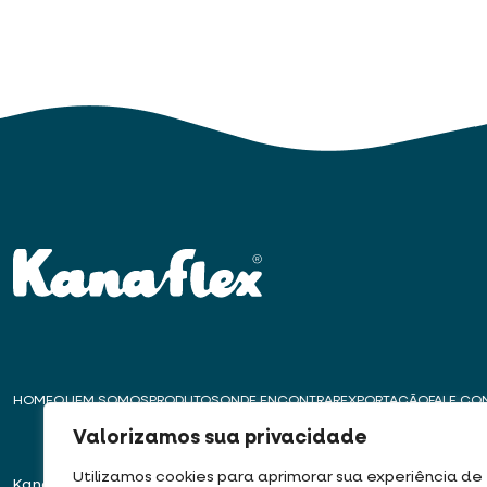
HOME
QUEM SOMOS
PRODUTOS
ONDE ENCONTRAR
EXPORTAÇÃO
FALE C
Valorizamos sua privacidade
Utilizamos cookies para aprimorar sua experiência de
Kanaflex – Há mais de 50 anos
Matriz – Embu das