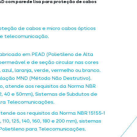
AD com parede lisa para proteção de cabos
oteção de cabos e micro cabos ópticos
de telecomunicação.
abricado em PEAD (Polietileno de Alta
permeável e de seção circular nas cores
 azul, laranja, verde, vermelho ou branco.
talação MND (Método Não Destrutivo).
, atende aos requisitos da Norma NBR
32, 40 e 50mm), Sistemas de Subdutos de
para Telecomunicações.
ende aos requisitos da Norma NBR 15155-1
, 110, 125, 140, 160, 180 e 200 mm), sistemas
Polietileno para Telecomunicações.