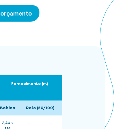
m orçamento
Fornecimento (m)
Bobina
Rolo (50/100)
2,44 x
-
-
1,15