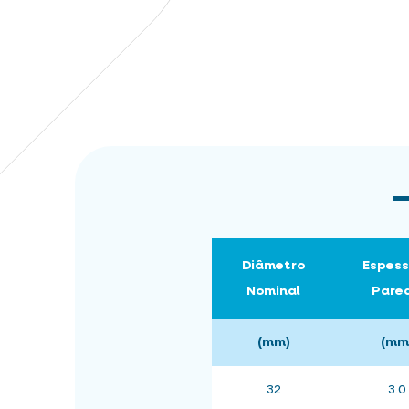
Diâmetro
Espess
Nominal
Pare
(mm)
(mm
32
3.0