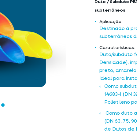
Duto / Subduto PE
subterrâneos
Aplicação:
Destinado à pr
subterrâneos 
Características:
Duto/subduto f
Densidade), im
preto, amarelo,
Ideal para ins
Como subduto
14683-1 (DN 
Polietileno 
Como duto at
(DN 63, 75, 90
de Dutos de 