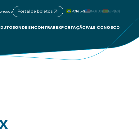
Portal de boletos
POR(BR)
ING(US)
ESP(ES)
onosco
DUTOS
ONDE ENCONTRAR
EXPORTAÇÃO
FALE CONOSCO
EX