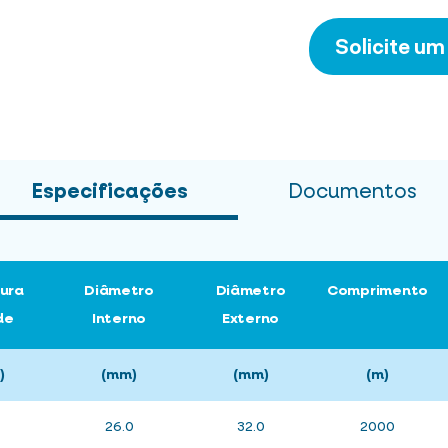
Solicite u
Especificações
Documentos
ura
Diâmetro
Diâmetro
Comprimento
de
Interno
Externo
)
(mm)
(mm)
(m)
26.0
32.0
2000