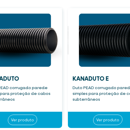
ADUTO
KANADUTO E
PEAD corrugado parede
Duto PEAD corrugado pare
 para proteção de cabos
simples para proteção de 
rrâneos
subterrâneos
Ver produto
Ver produto