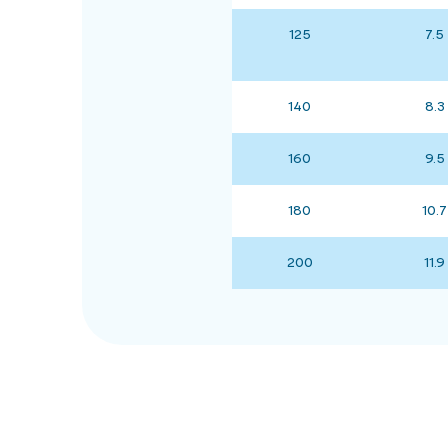
125
7.5
140
8.3
160
9.5
180
10.7
200
11.9