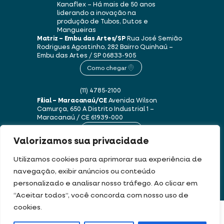
Kanaflex – Há mais de 50 anos
liderando a inovação na
produção de Tubos, Dutos e
Mangueiras
Matriz – Embu das Artes/SP
Rua José Semião
Rodrigues Agostinho, 282
Bairro Quinhaú –
Embu das Artes / SP
06833-905
Como chegar
(11) 4785-2100
Filial – Maracanaú/CE
Avenida Wilson
Camurça, 650 A
Distrito Industrial 1 –
Maracanaú / CE
61939-000
Como chegar
Valorizamos sua privacidade
(85) 3250-1235
Utilizamos cookies para aprimorar sua experiência de
navegação, exibir anúncios ou conteúdo
personalizado e analisar nosso tráfego. Ao clicar em
Este site usa cookies e dados pessoais de acordo com os nossos
Termos de Uso e
“Aceitar todos”, você concorda com nosso uso de
Política de Privacidade
.
cookies.
FILTRAR PRODUTOS
DEV & DESIGN BY: