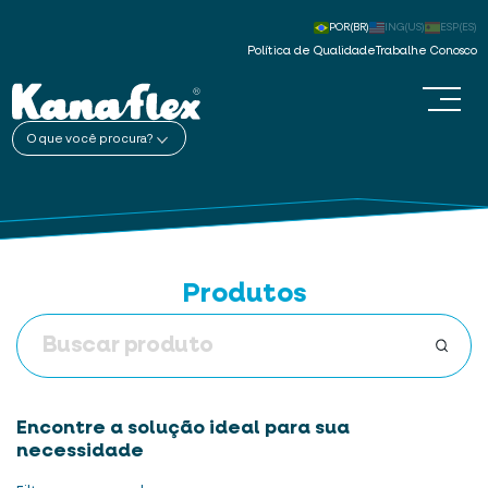
POR(BR)
ING(US)
ESP(ES)
Política de Qualidade
Trabalhe Conosco
O que você procura?
Produtos
Encontre a solução ideal para sua
necessidade