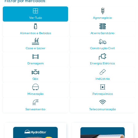
Filtrar por mercados:
Ver Tudo
Agronegócio
Alimentos e Bebidas
Aterro Sanitário
Casa e Lazer
Construção Civil
Drenagem
Energia Elétrica
Gás
Indústria
Mineração
Petroquímico
Saneamento
Telecomunicação