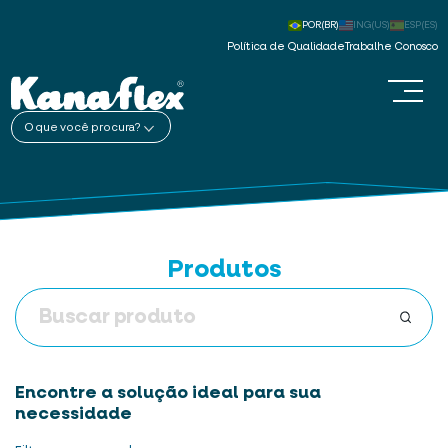
POR(BR)
ING(US)
ESP(ES)
Política de Qualidade
Trabalhe Conosco
O que você procura?
Produtos
Encontre a solução ideal para sua
necessidade