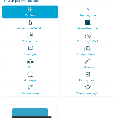
Filtrar por mercados:
Ver Tudo
Agronegócio
Alimentos e Bebidas
Aterro Sanitário
Casa e Lazer
Construção Civil
Drenagem
Energia Elétrica
Gás
Indústria
Mineração
Petroquímico
Saneamento
Telecomunicação