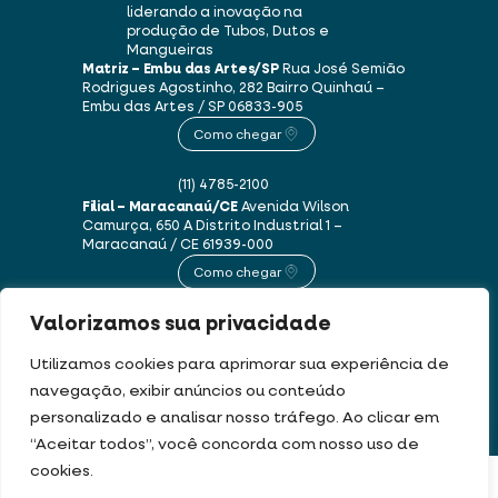
liderando a inovação na
produção de Tubos, Dutos e
Mangueiras
Matriz – Embu das Artes/SP
Rua José Semião
Rodrigues Agostinho, 282
Bairro Quinhaú –
Embu das Artes / SP
06833-905
Como chegar
(11) 4785-2100
Filial – Maracanaú/CE
Avenida Wilson
Camurça, 650 A
Distrito Industrial 1 –
Maracanaú / CE
61939-000
Como chegar
Valorizamos sua privacidade
(85) 3250-1235
Utilizamos cookies para aprimorar sua experiência de
navegação, exibir anúncios ou conteúdo
Este site usa cookies e dados pessoais de acordo com os nossos
Termos de Uso e
personalizado e analisar nosso tráfego. Ao clicar em
Política de Privacidade
.
“Aceitar todos”, você concorda com nosso uso de
cookies.
DEV & DESIGN BY:
FILTRAR PRODUTOS