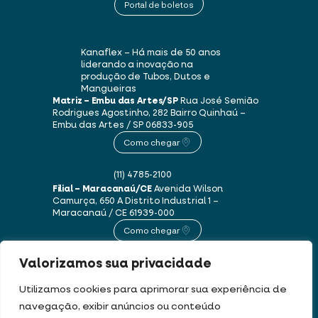
Portal de boletos
Kanaflex – Há mais de 50 anos
liderando a inovação na
produção de Tubos, Dutos e
Mangueiras
Matriz – Embu das Artes/SP
Rua José Semião
Rodrigues Agostinho, 282
Bairro Quinhaú –
Embu das Artes / SP
06833-905
Como chegar
(11) 4785-2100
Filial – Maracanaú/CE
Avenida Wilson
Camurça, 650 A
Distrito Industrial 1 –
Maracanaú / CE
61939-000
Como chegar
Valorizamos sua privacidade
(85) 3250-1235
Utilizamos cookies para aprimorar sua experiência de
navegação, exibir anúncios ou conteúdo