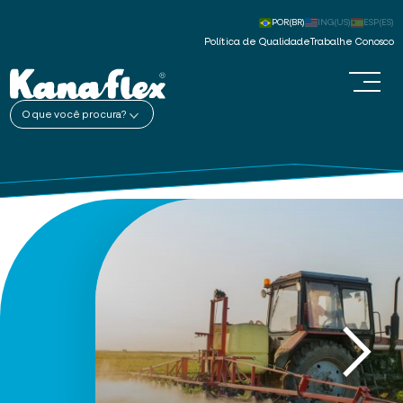
POR(BR)
ING(US)
ESP(ES)
Política de Qualidade
Trabalhe Conosco
O que você procura?