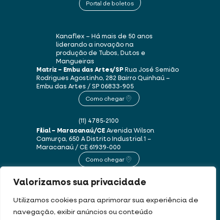
Portal de boletos
Kanaflex – Há mais de 50 anos
liderando a inovação na
produção de Tubos, Dutos e
Mangueiras
Matriz – Embu das Artes/SP
Rua José Semião
Rodrigues Agostinho, 282
Bairro Quinhaú –
Embu das Artes / SP
06833-905
Como chegar
(11) 4785-2100
Filial – Maracanaú/CE
Avenida Wilson
Camurça, 650 A
Distrito Industrial 1 –
Maracanaú / CE
61939-000
Como chegar
Valorizamos sua privacidade
(85) 3250-1235
Utilizamos cookies para aprimorar sua experiência de
navegação, exibir anúncios ou conteúdo