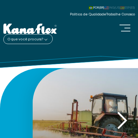
POR(BR)
ING(US)
ESP(ES)
Política de Qualidade
Trabalhe Conosco
O que você procura?