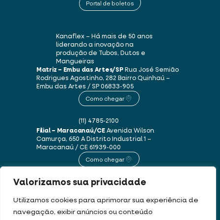
Portal de boletos
Kanaflex – Há mais de 50 anos
liderando a inovação na
produção de Tubos, Dutos e
Mangueiras
Matriz – Embu das Artes/SP
Rua José Semião
Rodrigues Agostinho, 282
Bairro Quinhaú –
Embu das Artes / SP
06833-905
Como chegar
(11) 4785-2100
Filial – Maracanaú/CE
Avenida Wilson
Camurça, 650 A
Distrito Industrial 1 –
Maracanaú / CE
61939-000
Como chegar
Valorizamos sua privacidade
(85) 3250-1235
Utilizamos cookies para aprimorar sua experiência de
navegação, exibir anúncios ou conteúdo