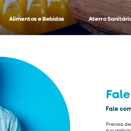
Alimentos e Bebidas
Aterro Sanitári
Fal
Fale com
Precisa de
sua aplica