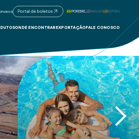
Portal de boletos
POR(BR)
ING(US)
ESP(ES)
onosco
DUTOS
ONDE ENCONTRAR
EXPORTAÇÃO
FALE CONOSCO