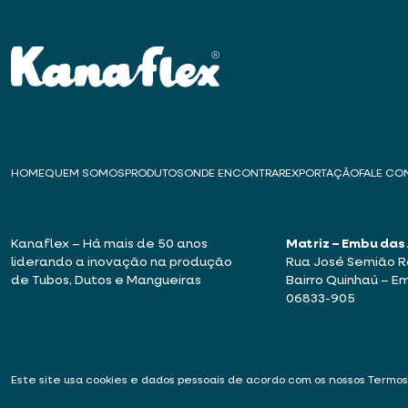
HOME
QUEM SOMOS
PRODUTOS
ONDE ENCONTRAR
EXPORTAÇÃO
FALE C
Kanaflex – Há mais de 50 anos
Matriz – Embu das
liderando a inovação na produção
Rua José Semião Ro
de Tubos, Dutos e Mangueiras
Bairro Quinhaú – E
06833-905
Este site usa cookies e dados pessoais de acordo com os nossos
Termos