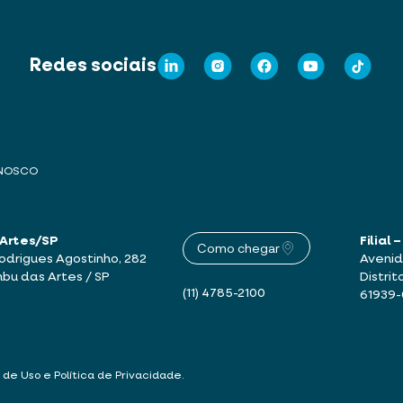
Redes sociais
ONOSCO
 Artes/SP
Filial
Como chegar
drigues Agostinho, 282
Avenid
mbu das Artes / SP
Distrit
(11) 4785-2100
61939
 de Uso e Política de Privacidade
.