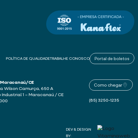
Portal de boletos
POLÍTICA DE QUALIDADE
TRABALHE CONOSCO
 – Maracanaú/CE
Como chegar
a Wilson Camurça, 650 A
o Industrial 1 – Maracanaú / CE
(85) 3250-1235
-000
DEV & DESIGN
BY: