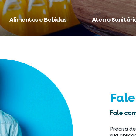
Alimentos e Bebidas
Aterro Sanitári
Fal
Fale com
Precisa de
sua aplica