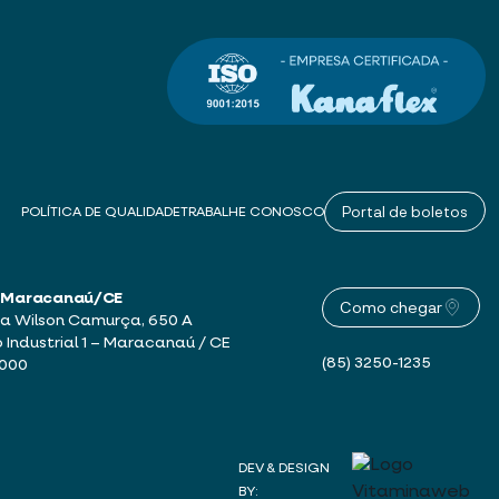
Portal de boletos
POLÍTICA DE QUALIDADE
TRABALHE CONOSCO
 – Maracanaú/CE
Como chegar
a Wilson Camurça, 650 A
o Industrial 1 – Maracanaú / CE
(85) 3250-1235
-000
DEV & DESIGN
BY: