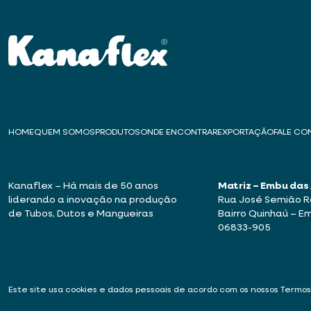
HOME
QUEM SOMOS
PRODUTOS
ONDE ENCONTRAR
EXPORTAÇÃO
FALE C
Kanaflex – Há mais de 50 anos
Matriz – Embu das
liderando a inovação na produção
Rua José Semião Ro
de Tubos, Dutos e Mangueiras
Bairro Quinhaú – E
06833-905
Este site usa cookies e dados pessoais de acordo com os nossos
Termos