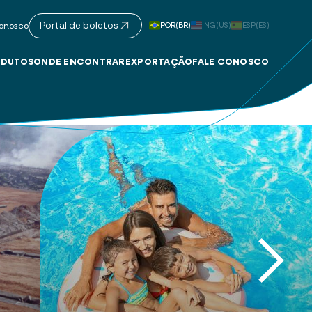
Portal de boletos
POR(BR)
ING(US)
ESP(ES)
onosco
DUTOS
ONDE ENCONTRAR
EXPORTAÇÃO
FALE CONOSCO