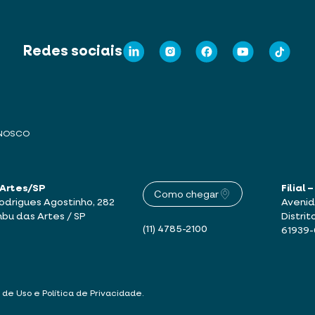
Redes sociais
ONOSCO
 Artes/SP
Filial
Como chegar
drigues Agostinho, 282
Avenid
mbu das Artes / SP
Distrit
(11) 4785-2100
61939
 de Uso e Política de Privacidade
.