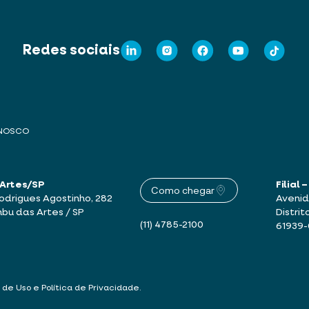
Redes sociais
ONOSCO
 Artes/SP
Filial
Como chegar
drigues Agostinho, 282
Avenid
mbu das Artes / SP
Distrit
(11) 4785-2100
61939
 de Uso e Política de Privacidade
.