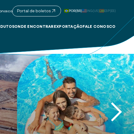
Portal de boletos
POR(BR)
ING(US)
ESP(ES)
onosco
DUTOS
ONDE ENCONTRAR
EXPORTAÇÃO
FALE CONOSCO