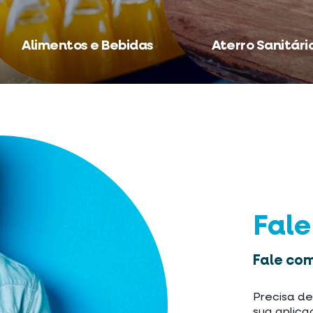
Alimentos e Bebidas
Aterro Sanitári
Fal
Fale com
Precisa de
sua aplica