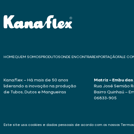
HOME
QUEM SOMOS
PRODUTOS
ONDE ENCONTRAR
EXPORTAÇÃO
FALE C
Kanaflex – Há mais de 50 anos
Matriz – Embu das
liderando a inovação na produção
Rua José Semião Ro
de Tubos, Dutos e Mangueiras
Bairro Quinhaú – E
06833-905
Este site usa cookies e dados pessoais de acordo com os nossos
Termos