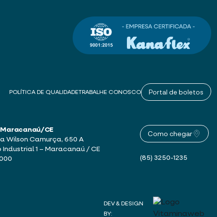
Portal de boletos
POLÍTICA DE QUALIDADE
TRABALHE CONOSCO
 – Maracanaú/CE
Como chegar
a Wilson Camurça, 650 A
o Industrial 1 – Maracanaú / CE
(85) 3250-1235
-000
DEV & DESIGN
BY: