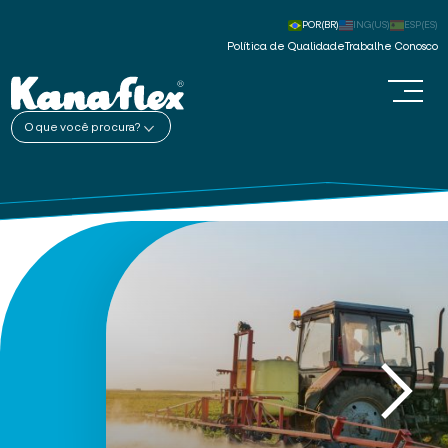
POR(BR)
ING(US)
ESP(ES)
Política de Qualidade
Trabalhe Conosco
O que você procura?