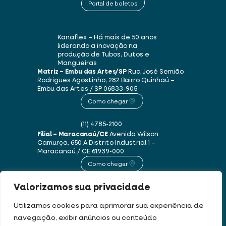
Portal de boletos
Kanaflex – Há mais de 50 anos
liderando a inovação na
produção de Tubos, Dutos e
Mangueiras
Matriz – Embu das Artes/SP
Rua José Semião
Rodrigues Agostinho, 282
Bairro Quinhaú –
Embu das Artes / SP
06833-905
Como chegar
(11) 4785-2100
Filial – Maracanaú/CE
Avenida Wilson
Camurça, 650 A
Distrito Industrial 1 –
Maracanaú / CE
61939-000
Como chegar
Valorizamos sua privacidade
(85) 3250-1235
Utilizamos cookies para aprimorar sua experiência de
navegação, exibir anúncios ou conteúdo