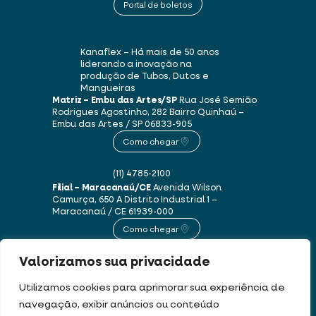
Portal de boletos
Kanaflex – Há mais de 50 anos
liderando a inovação na
produção de Tubos, Dutos e
Mangueiras
Matriz – Embu das Artes/SP
Rua José Semião
Rodrigues Agostinho, 282
Bairro Quinhaú –
Embu das Artes / SP
06833-905
Como chegar
(11) 4785-2100
Filial – Maracanaú/CE
Avenida Wilson
Camurça, 650 A
Distrito Industrial 1 –
Maracanaú / CE
61939-000
Como chegar
Valorizamos sua privacidade
(85) 3250-1235
Utilizamos cookies para aprimorar sua experiência de
navegação, exibir anúncios ou conteúdo