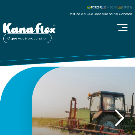
POR(BR)
ING(US)
ESP(ES)
Política de Qualidade
Trabalhe Conosco
O que você procura?