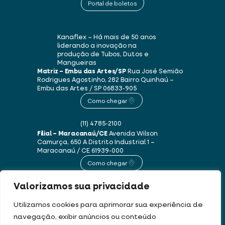
Portal de boletos
Kanaflex – Há mais de 50 anos
liderando a inovação na
produção de Tubos, Dutos e
Mangueiras
Matriz – Embu das Artes/SP
Rua José Semião
Rodrigues Agostinho, 282
Bairro Quinhaú –
Embu das Artes / SP
06833-905
Como chegar
(11) 4785-2100
Filial – Maracanaú/CE
Avenida Wilson
Camurça, 650 A
Distrito Industrial 1 –
Maracanaú / CE
61939-000
Como chegar
Valorizamos sua privacidade
(85) 3250-1235
Utilizamos cookies para aprimorar sua experiência de
navegação, exibir anúncios ou conteúdo