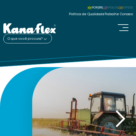
POR(BR)
ING(US)
ESP(ES)
Política de Qualidade
Trabalhe Conosco
O que você procura?