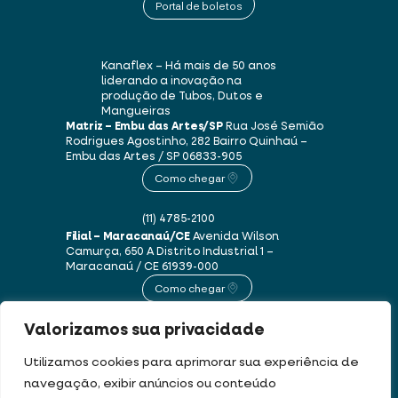
Portal de boletos
Kanaflex – Há mais de 50 anos
liderando a inovação na
produção de Tubos, Dutos e
Mangueiras
Matriz – Embu das Artes/SP
Rua José Semião
Rodrigues Agostinho, 282
Bairro Quinhaú –
Embu das Artes / SP
06833-905
Como chegar
(11) 4785-2100
Filial – Maracanaú/CE
Avenida Wilson
Camurça, 650 A
Distrito Industrial 1 –
Maracanaú / CE
61939-000
Como chegar
Valorizamos sua privacidade
(85) 3250-1235
Utilizamos cookies para aprimorar sua experiência de
navegação, exibir anúncios ou conteúdo