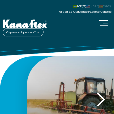
POR(BR)
ING(US)
ESP(ES)
Política de Qualidade
Trabalhe Conosco
O que você procura?