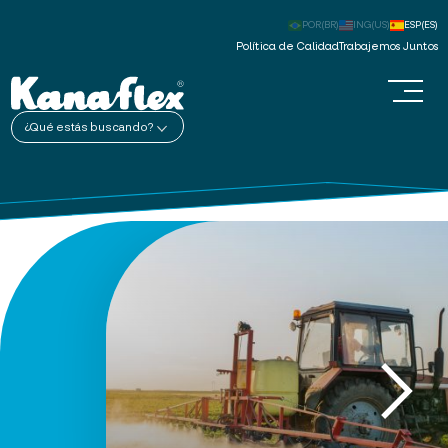
POR(BR)
ING(US)
ESP(ES)
Política de Calidad
Trabajemos Juntos
¿Qué estás buscando?