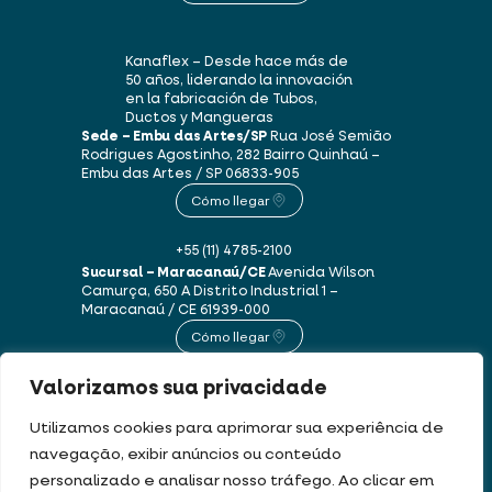
Kanaflex – Desde hace más de
50 años, liderando la innovación
en la fabricación de Tubos,
Ductos y Mangueras
Sede – Embu das Artes/SP
Rua José Semião
Rodrigues Agostinho, 282
Bairro Quinhaú –
Embu das Artes / SP
06833-905
Cómo llegar
+55 (11) 4785-2100
Sucursal – Maracanaú/CE
Avenida Wilson
Camurça, 650 A
Distrito Industrial 1 –
Maracanaú / CE
61939-000
Cómo llegar
Valorizamos sua privacidade
+55 (85) 3250-1235
Utilizamos cookies para aprimorar sua experiência de
navegação, exibir anúncios ou conteúdo
Este sitio web utiliza cookies y datos personales de acuerdo con nuestros
personalizado e analisar nosso tráfego. Ao clicar em