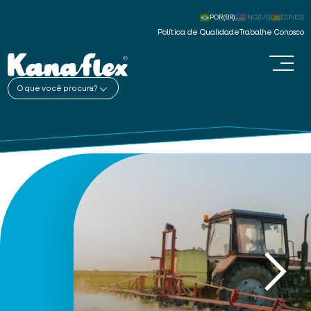
POR(BR)
ING(US)
ESP(ES)
Política de Qualidade
Trabalhe Conosco
O que você procura?