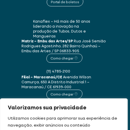
Portal de boletos
Kanaflex – Há mais de 50 anos
liderando a inovação na
produção de Tubos, Dutos e
Mangueiras
Matriz – Embu das Artes/SP
Rua José Semião
Rodrigues Agostinho, 282
Bairro Quinhaú –
Embu das Artes / SP
06833-905
Como chegar
(11) 4785-2100
Filial – Maracanaú/CE
Avenida Wilson
Camurça, 650 A
Distrito Industrial 1 –
Maracanaú / CE
61939-000
Como chegar
Valorizamos sua privacidade
(85) 3250-1235
Utilizamos cookies para aprimorar sua experiência de
navegação, exibir anúncios ou conteúdo