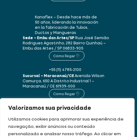
Kanaflex – Desde hace más de
50 años, liderando la innovación
en la fabricación de Tubos,
Ductos y Mangueras
Sede – Embu das Artes/SP
Rua José Semião
Rodrigues Agostinho, 282
Bairro Quinhaú –
Embu das Artes / SP
06833-905
Cómo llegar
+55 (11) 4785-2100
Sucursal – Maracanaú/CE
Avenida Wilson
Camurça, 650 A
Distrito Industrial 1 –
Maracanaú / CE
61939-000
Cómo llegar
Valorizamos sua privacidade
+55 (85) 3250-1235
Utilizamos cookies para aprimorar sua experiência de
navegação, exibir anúncios ou conteúdo
Este sitio web utiliza cookies y datos personales de acuerdo con nuestros
personalizado e analisar nosso tráfego. Ao clicar em