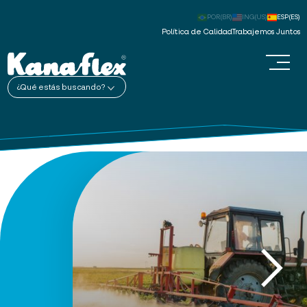
POR(BR)
ING(US)
ESP(ES)
Política de Calidad
Trabajemos Juntos
¿Qué estás buscando?